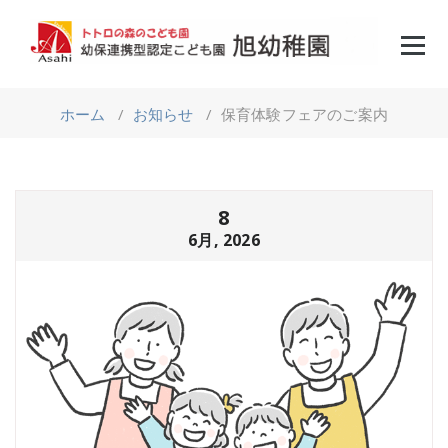
コ
ン
テ
ン
ツ
へ
ホーム
/
お知らせ
/
保育体験フェアのご案内
ス
キ
ッ
プ
8
6月, 2026