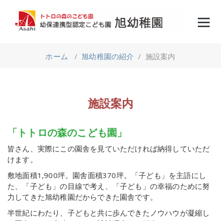
コ
ン
テ
ン
ツ
へ
ホーム
/
旭幼稚園の紹介
/
施設案内
ス
キ
ッ
プ
施設案内
「トトロの森のこども園」
皆さん、実際にこの園舎を見ていただければ納得していただ
けます。
敷地面積1,900坪。園舎面積370坪。「子ども」を主語にし
た、「子ども」の目線で考え、「子ども」の幸福のために努
力してきた旭幼稚園だからできた園舎です。
半世紀にわたり、子どもと共に歩んできたノウハウが凝縮し